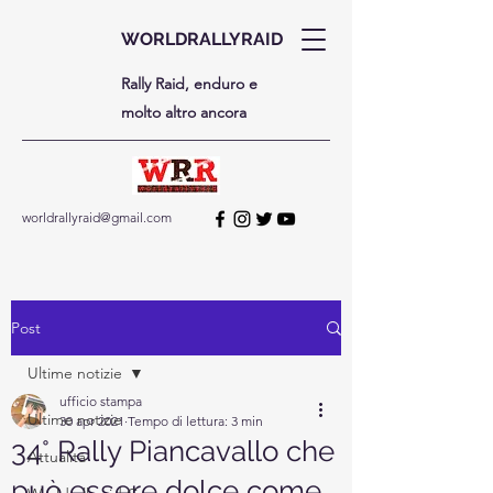
WORLDRALLYRAID
Rally Raid, enduro e
molto altro ancora
worldrallyraid@gmail.com
Post
Ultime notizie
ufficio stampa
Ultime notizie
30 apr 2021
Tempo di lettura: 3 min
34° Rally Piancavallo che
Attualità
può essere dolce come