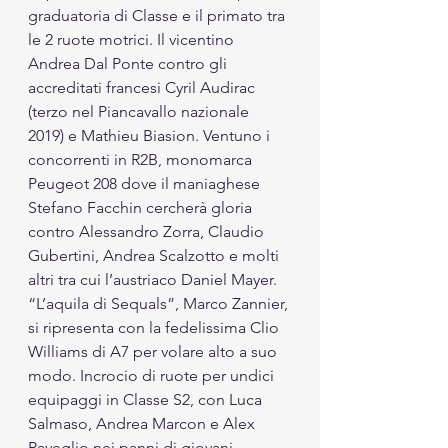
graduatoria di Classe e il primato tra 
le 2 ruote motrici. Il vicentino 
Andrea Dal Ponte contro gli 
accreditati francesi Cyril Audirac 
(terzo nel Piancavallo nazionale 
2019) e Mathieu Biasion. Ventuno i 
concorrenti in R2B, monomarca 
Peugeot 208 dove il maniaghese 
Stefano Facchin cercherà gloria 
contro Alessandro Zorra, Claudio 
Gubertini, Andrea Scalzotto e molti 
altri tra cui l’austriaco Daniel Mayer. 
“L’aquila di Sequals”, Marco Zannier, 
si ripresenta con la fedelissima Clio 
Williams di A7 per volare alto a suo 
modo. Incrocio di ruote per undici 
equipaggi in Classe S2, con Luca 
Salmaso, Andrea Marcon e Alex 
Paveglio nei panni di giovani 