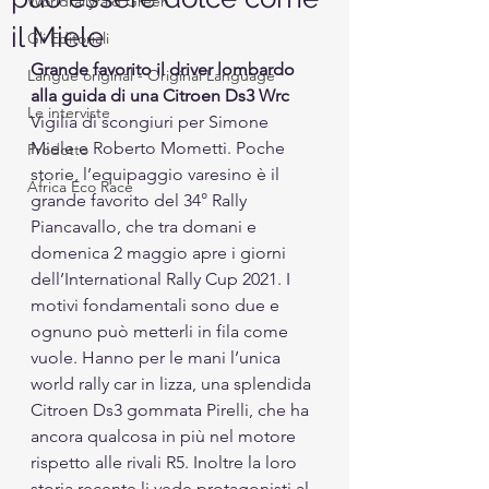
Worldrallyraid Green
il Miele
Gli Editoriali
Grande favorito il driver lombardo 
Langue original - Original Language
alla guida di una Citroen Ds3 Wrc
Le interviste
Vigilia di scongiuri per Simone 
Miele e Roberto Mometti. Poche 
Prodotto
storie, l’equipaggio varesino è il 
Africa Eco Race
grande favorito del 34° Rally 
Piancavallo, che tra domani e 
domenica 2 maggio apre i giorni 
dell’International Rally Cup 2021. I 
motivi fondamentali sono due e 
ognuno può metterli in fila come 
vuole. Hanno per le mani l’unica 
world rally car in lizza, una splendida 
Citroen Ds3 gommata Pirelli, che ha 
ancora qualcosa in più nel motore 
rispetto alle rivali R5. Inoltre la loro 
storia recente li vede protagonisti al 