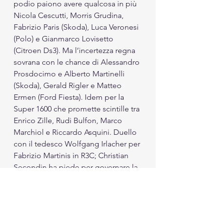
podio paiono avere qualcosa in più 
Nicola Cescutti, Morris Grudina, 
Fabrizio Paris (Skoda), Luca Veronesi 
(Polo) e Gianmarco Lovisetto 
(Citroen Ds3). Ma l’incertezza regna 
sovrana con le chance di Alessandro 
Prosdocimo e Alberto Martinelli 
(Skoda), Gerald Rigler e Matteo 
Ermen (Ford Fiesta). Idem per la 
Super 1600 che promette scintille tra 
Enrico Zille, Rudi Bulfon, Marco 
Marchiol e Riccardo Asquini. Duello 
con il tedesco Wolfgang Irlacher per 
Fabrizio Martinis in R3C; Christian 
Secondin ha piede per governare la 
R2B dove Mauro Vagaggini 
(Peugeot) e il figlio Alberto (Fiesta) 
sono rivali. Vecchio conio, ma 
ancora rombanti la Clio Williams di 