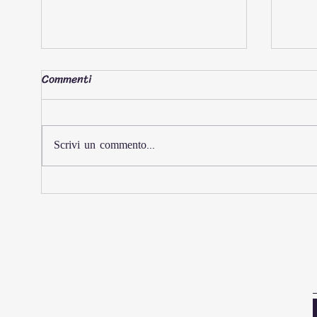
Commenti
Scrivi un commento...
Iscrizioni aperte per il
Afri
Sardegna Rally Raid 2026: il
Days:
nord dell'isola lo scenario
rinno
della 2. edizione