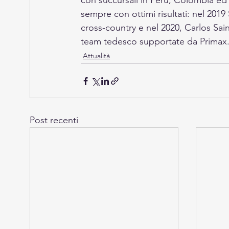
con succursali in Peru, Colombia ed 
sempre con ottimi risultati: nel 201
cross-country e nel 2020, Carlos Sain
team tedesco supportate da Primax
Attualità
Post recenti