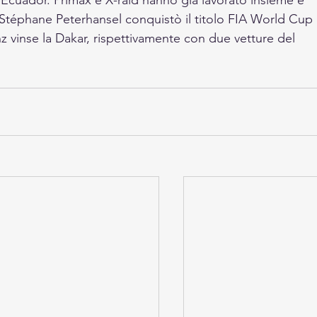
Ecuador. Primax e X-raid hanno già lavorato insieme e 
9 Stéphane Peterhansel conquistò il titolo FIA World Cup 
z vinse la Dakar, rispettivamente con due vetture del 
.