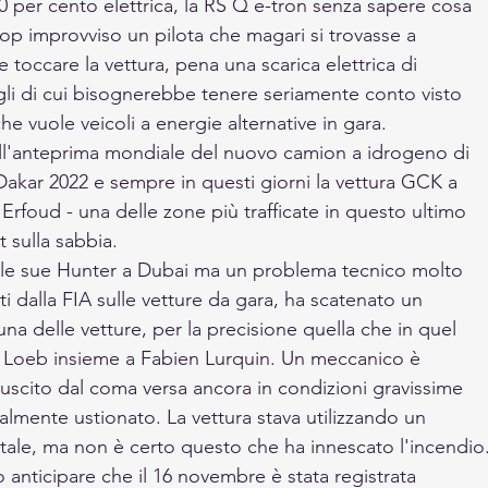
0 per cento elettrica, la RS Q e-tron senza sapere cosa 
top improvviso un pilota che magari si trovasse a 
toccare la vettura, pena una scarica elettrica di 
agli di cui bisognerebbe tenere seriamente conto visto 
he vuole veicoli a energie alternative in gara.
 all'anteprima mondiale del nuovo camion a idrogeno di 
 Dakar 2022 e sempre in questi giorni la vettura GCK a 
 Erfoud - una delle zone più trafficate in questo ultimo 
 sulla sabbia. 
e le sue Hunter a Dubai ma un problema tecnico molto 
ti dalla FIA sulle vetture da gara, ha scatenato un 
a delle vetture, per la precisione quella che in quel 
Loeb insieme a Fabien Lurquin. Un meccanico è 
uscito dal coma versa ancora in condizioni gravissime 
lmente ustionato. La vettura stava utilizzando un 
ale, ma non è certo questo che ha innescato l'incendio
 anticipare che il 16 novembre è stata registrata 