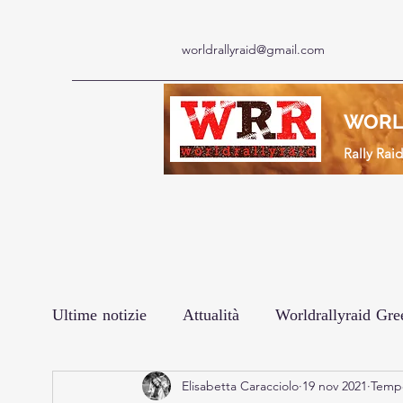
worldrallyraid@gmail.com
WORL
Rally Rai
Ultime notizie
Attualità
Worldrallyraid Gre
Elisabetta Caracciolo
19 nov 2021
Tempo
Le interviste
Prodotto
Africa Eco Rac