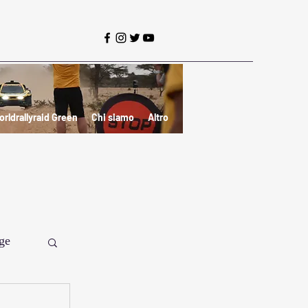
orldrallyraid Green
Chi siamo
Altro
ge