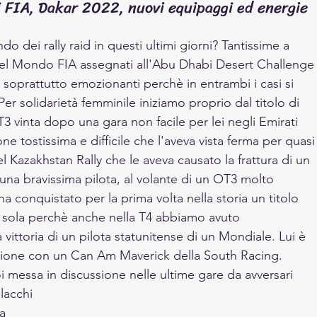
oli FIA, Dakar 2022, nuovi equipaggi ed energie
dei rally raid in questi ultimi giorni? Tantissime a 
del Mondo FIA assegnati all'Abu Dhabi Desert Challenge
 e soprattutto emozionanti perchè in entrambi i casi si 
er solidarietà femminile iniziamo proprio dal titolo di 
T3 vinta dopo una gara non facile per lei negli Emirati 
e tostissima e difficile che l'aveva vista ferma per quasi
 Kazakhstan Rally che le aveva causato la frattura di un 
una bravissima pilota, al volante di un OT3 molto 
a conquistato per la prima volta nella storia un titolo 
da sola perchè anche nella T4 abbiamo avuto 
 vittoria di un pilota statunitense di un Mondiale. Lui è 
gione con un Can Am Maverick della South Racing. 
i messa in discussione nelle ultime gare da avversari 
lacchi 
a 