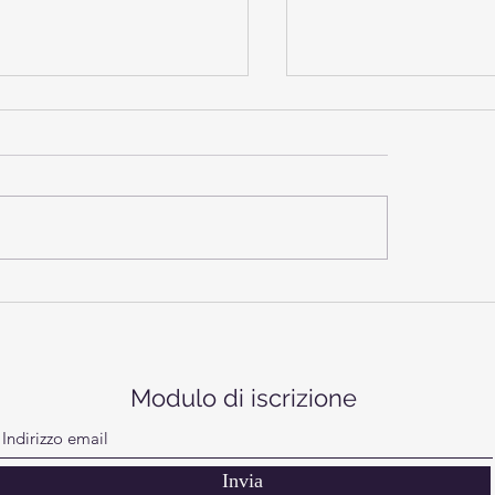
ca Eco Race e Roma Moto
LA BATTAGLIA SUL 
 la collaborazione si
ROSA. LA FESTA, LA
va anche per il 2026
PREMIAZIONE E IL 
Modulo di iscrizione
A CASA
Invia