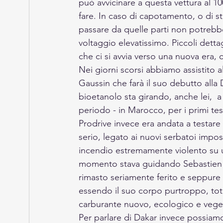
può avvicinare a questa vettura al 10
fare. In caso di capotamento, o di s
passare da quelle parti non potrebbe 
voltaggio elevatissimo. Piccoli dett
che ci si avvia verso una nuova era, c
Nei giorni scorsi abbiamo assistito
Gaussin che farà il suo debutto alla
bioetanolo sta girando, anche lei,  a
periodo - in Marocco, per i primi test
Prodrive invece era andata a testar
serio, legato ai nuovi serbatoi impos
incendio estremamente violento su un
momento stava guidando Sebastien 
rimasto seriamente ferito e seppure 
essendo il suo corpo purtroppo, tota
carburante nuovo, ecologico e veget
Per parlare di Dakar invece possiamo