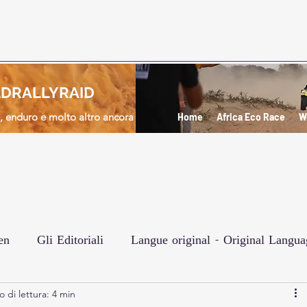
DRALLYRAID
d, enduro e molto altro ancora
Home
Africa Eco Race
W
en
Gli Editoriali
Langue original - Original Langua
 di lettura: 4 min
e