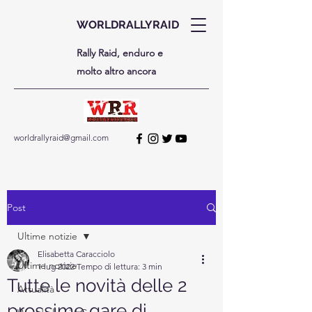
WORLDRALLYRAID
Rally Raid, enduro e
molto altro ancora
worldrallyraid@gmail.com
Post
Ultime notizie
Elisabetta Caracciolo
Ultime notizie
1 lug 2022
Tempo di lettura: 3 min
Tutte le novità delle 2
Attualità
prossime gare di