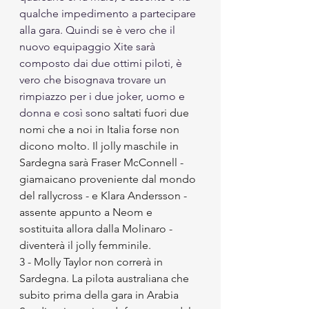
qualche impedimento a partecipare 
alla gara. Quindi se è vero che il 
nuovo equipaggio Xite sarà 
composto dai due ottimi piloti, è 
vero che bisognava trovare un 
rimpiazzo per i due joker, uomo e 
donna e così so
no saltati fuori due 
nomi che a noi in Italia forse non 
dicono molto. Il jolly maschile in 
Sardegna sarà Fraser McConnell - 
giamaicano proveniente dal mondo 
del rallycross - e Klara Andersson - 
assente appunto a Neom e 
sostituita allora dalla Molinaro - 
diventerà il jolly femminile. 
3 - Molly Taylor non correrà in 
Sardegna. La pilota australiana che 
subito prima della gara in Arabia 