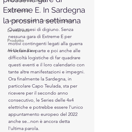
Worldrallyraid Green
Extreme E. In Sardegna
Gli Editoriali
la prossima settimana
Langue original - Original Language
Quattro mesi di digiuno. Senza 
Le interviste
nessuna gara di Extreme E per 
Prodotto
motivi contingenti legati alla guerra 
Africa Eco Race
in Ucraina in parte e poi anche alle 
difficoltà logistiche di far quadrare 
questi eventi e il loro calendario con 
tante altre manifestazioni e impegni. 
Ora finalmente la Sardegna, in 
particolare Capo Teulada, sta per 
ricevere per il secondo anno 
consecutivo, le Series delle 4x4 
elettriche e potrebbe essere l'unico 
appuntamento europeo del 2022 
anche se...non è ancora detta 
l'ultima parola.