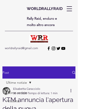
WORLDRALLYRAID
Rally Raid, enduro e
molto altro ancora
worldrallyraid@gmail.com
Post
Ultime notizie
Elisabetta Caracciolo
Ultime notizie
30 ott 2020
Tempo di lettura: 1 min
KTM annuncia l'apertura
Attualità
della nuova