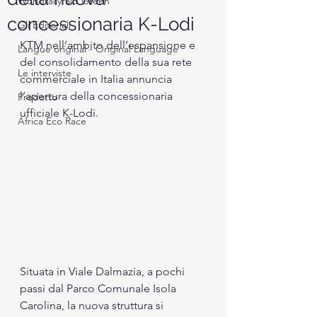
Worldrallyraid Green
concessionaria K-Lodi
Gli Editoriali
KTM nell’ambito dell’espansione e 
Langue original - Original Language
del consolidamento della sua rete 
Le interviste
commerciale in Italia annuncia 
l’apertura della concessionaria 
Prodotto
ufficiale K-Lodi.
Africa Eco Race
Situata in Viale Dalmazia, a pochi 
passi dal Parco Comunale Isola 
Carolina, la nuova struttura si 