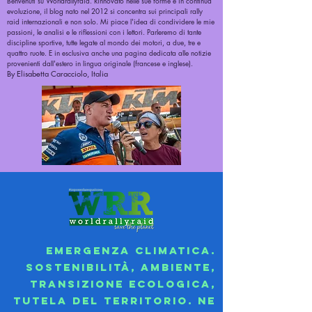
Benvenuti su Worldrallyraid. Rinnovato nelle sue forme e in continua
evoluzione, il blog nato nel 2012 si concentra sui principali rally
raid internazionali e non solo. Mi piace l'idea di condividere le mie
passioni, le analisi e le riflessioni con i lettori. Parleremo di tante
discipline sportive, tutte legate al mondo dei motori, a due, tre e
quattro ruote. E in esclusiva anche una pagina dedicata alle notizie
provenienti dall'estero in lingua originale (francese e inglese).
By Elisabetta Caracciolo, Italia
Emergenza climatica.
Sostenibilità, ambiente,
transizione ecologica,
tutela del territorio. Ne