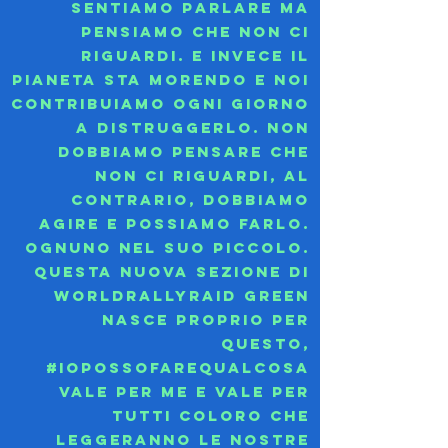
sentiamo parlare ma
pensiamo che non ci
riguardi. E invece il
pianeta sta morendo e noi
contribuiamo ogni giorno
a distruggerlo. Non
dobbiamo pensare che
non ci riguardi, al
contrario, dobbiamo
agire e possiamo farlo.
Ognuno nel suo piccolo.
Questa nuova sezione di
Worldrallyraid Green
nasce proprio per
questo,
#iopossofarequalcosa
vale per me e vale per
tutti coloro che
leggeranno le nostre