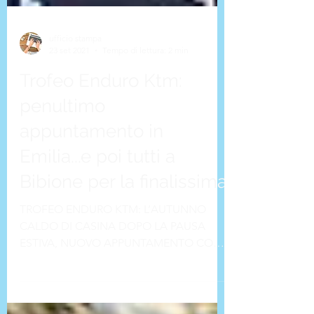
ufficio stampa
23 set 2021
Tempo di lettura: 2 min
Trofeo Enduro Ktm:
penultimo
appuntamento in
Emilia...e poi tutti a
Bibione per la finalissima
TROFEO ENDURO KTM: L’AUTUNNO
CALDO DI CASINA DOPO LA PAUSA
ESTIVA, NUOVO APPUNTAMENTO CON
IL MONOMARCA ORANGE: LA QUARTA