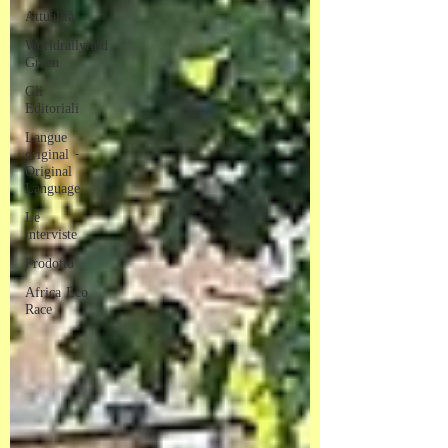
Attualità
Worldrallyraid
Green
Gli
Editoriali
Langue
original -
Original
Language
Le
interviste
Prodotto
Africa Eco
Race