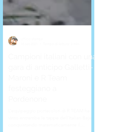
ufficio stampa
16 set 2021
Tempo di lettura: 2 min
Campioni italiani con una
gara di anticipo Galletti-
Maroni e R Team
festeggiano a
Pordenone