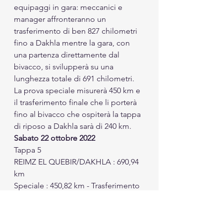
equipaggi in gara: meccanici e 
manager affronteranno un 
trasferimento di ben 827 chilometri 
fino a Dakhla mentre la gara, con 
una partenza direttamente dal 
bivacco, si svilupperà su una 
lunghezza totale di 691 chilometri. 
La prova speciale misurerà 450 km e 
il trasferimento finale che li porterà 
fino al bivacco che ospiterà la tappa 
di riposo a Dakhla sarà di 240 km. 
Sabato 22 ottobre 2022
Tappa 5
REIMZ EL QUEBIR/DAKHLA : 690,94 
km
Speciale : 450,82 km - Trasferimento 
240,12 km 
Dakhla – Una tappa veloce, come 
fino ad ora i piloti dell’Africa Eco 