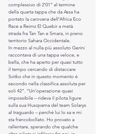
complessivo di 2’01” al termine 
della quarta tappa che da Assa ha 
portato la carovana dell’Africa Eco 
Race a Reimz El Quebir a metà 
strada fra Tan Tan e Smara, in pieno 
territorio Sahara Occidentale.
In mezzo al nulla più assoluto Gerini 
raccontava di una tappa veloce, e 
bella, che ha aperto per quasi tutto 
il tempo cercando di distaccare 
Svitko che in questo momento è 
secondo nella classifica assoluta per 
soli 42”. “Un’operazione quasi 
impossibile – rideva il pilota ligure 
sulla sua Husqvarna del team Solarys 
al traguardo – perché lui lo sa e mi 
sta francobollato. Ho provato a 
rallentare, sperando che qualche 
altro pilota si infilasse fra noi, in 