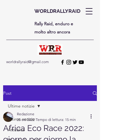
WORLDRALLYRAID
Rally Raid, enduro e
molto altro ancora
worldrallyraid@gmail.com
Post
Ultime notizie
Redazione
Ultime notizie
25 ott 2022
Tempo di lettura: 15 min
Africa Eco Race 2022:
Attualità
giorno per giorno la