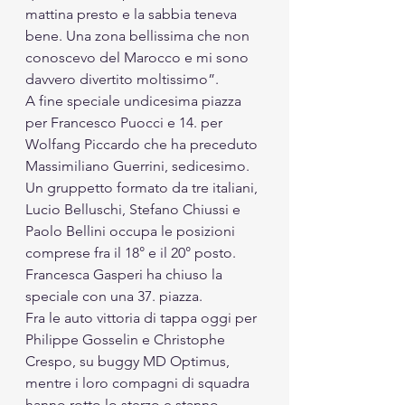
mattina presto e la sabbia teneva 
bene. Una zona bellissima che non 
conoscevo del Marocco e mi sono 
davvero divertito moltissimo”. 
A fine speciale undicesima piazza 
per Francesco Puocci e 14. per 
Wolfang Piccardo che ha preceduto 
Massimiliano Guerrini, sedicesimo. 
Un gruppetto formato da tre italiani, 
Lucio Belluschi, Stefano Chiussi e 
Paolo Bellini occupa le posizioni 
comprese fra il 18° e il 20° posto. 
Francesca Gasperi ha chiuso la 
speciale con una 37. piazza.
Fra le auto vittoria di tappa oggi per 
Philippe Gosselin e Christophe 
Crespo, su buggy MD Optimus, 
mentre i loro compagni di squadra 
hanno rotto lo sterzo e stanno 