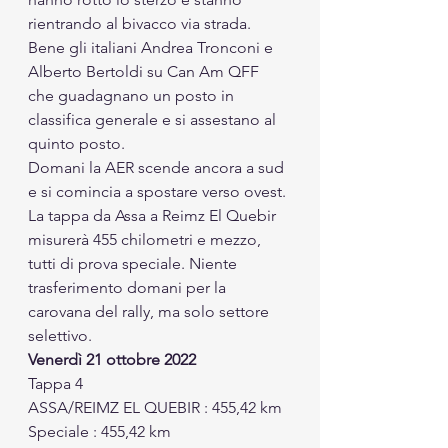
rientrando al bivacco via strada. 
Bene gli italiani Andrea Tronconi e 
Alberto Bertoldi su Can Am QFF 
che guadagnano un posto in 
classifica generale e si assestano al 
quinto posto. 
Domani la AER scende ancora a sud 
e si comincia a spostare verso ovest. 
La tappa da Assa a Reimz El Quebir 
misurerà 455 chilometri e mezzo, 
tutti di prova speciale. Niente 
trasferimento domani per la 
carovana del rally, ma solo settore 
selettivo.
Venerdì 21 ottobre 2022
Tappa 4
ASSA/REIMZ EL QUEBIR : 455,42 km
Speciale : 455,42 km