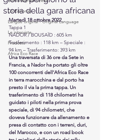
Worldrallyraid Green
storia della gara africana
Gli Editoriali
Martedì 18 ottobre 2022
Langue original - Original Language
Tappa 1
Le interviste
NADOR / BOUSAÏD : 605 km
Trasferimento : 118 km – Speciale : 
Prodotto
94 km – Trasferimento: 393 km
Africa Eco Race
Una traversata di 36 ore da Sete in 
Francia, a Nador ha portato gli oltre 
100 concorrenti dell’Africa Eco Race 
in terra marocchina e dal porto ha 
presto il via la prima tappa. Un 
trasferimento di 118 chilometri ha 
guidato i piloti nella prima prova 
speciale, di 94 chilometri, che 
doveva funzionare da allenamento e 
presa di contatto con i terreni, duri, 
del Marocco, e con un road book 
tra i migliori della storia dei rally 