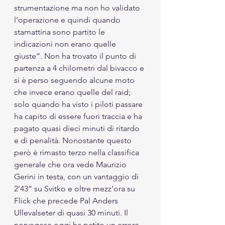
strumentazione ma non ho validato 
l’operazione e quindi quando 
stamattina sono partito le 
indicazioni non erano quelle 
giuste”. Non ha trovato il punto di 
partenza a 4 chilometri dal bivacco e 
si è perso seguendo alcune moto 
che invece erano quelle del raid; 
solo quando ha visto i piloti passare 
ha capito di essere fuori traccia e ha 
pagato quasi dieci minuti di ritardo 
e di penalità. Nonostante questo 
però è rimasto terzo nella classifica 
generale che ora vede Maurizio 
Gerini in testa, con un vantaggio di 
2’43” su Svitko e oltre mezz’ora su 
Flick che precede Pal Anders 
Ullevalseter di quasi 30 minuti. Il 
norvegese oggi ha patito un errore 