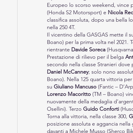
Europeo lo scorso weekend, vince per
(Honda S2 Motorsport) e 
Nicola Rec
classifica assoluta, dopo una bella lo
nella 250 4T.
Il vicentino della GASGAS mette il s
Boano) per la prima volta nel 2021. T
rientrante 
Davide Soreca
 (Husqvarna
Prestazione di rilievo per il belga 
An
secondo nella classe Stranieri dove 
Daniel McCanney
; solo nono assolut
Boano). Nella 125 quarta vittoria per
su 
Giuliano Mancuso
 (Fantic – D’Ar
Lorenzo Macoritto
 (TM – Boano) vin
nuovamente della medaglia d’argento 
Osellini). Terzo 
Guido Conforti
 (Husq
Torna alla vittoria, nella classe 300, 
G
posizione assoluta e aggancia nella 
davanti a Michele Musso (Sherco Bi