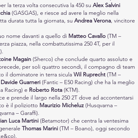
 la terza volta consecutiva la 450 su 
Alex Salvini
chia
 (GASGAS), e riesce ad avere la meglio nella 
tta durata tutta la giornata, su 
Andrea Verona
, vincitore 
uo nome davanti a quello di 
Matteo Cavallo
 (TM – 
erza piazza, nella combattutissima 250 4T, per il 
).
toine Magain
 (Sherco) che conclude quarto assoluto e 
precede, per soli quattro secondi, il compagno di team 
o il dominatore in terra sicula 
Wil Ruprecht
 (TM – 
 
Davide Guarneri
 (Fantic – E50 Racing) che ha la meglio 
pa Racing) e 
Roberto Rota
 (KTM).
ce e prende il largo nella 250 2T dove ad accontentarsi 
è il poliziotto 
Maurizio Micheluz
 (Husqvarna – 
varna – Garaffi).
ian Luca Martini
 (Betamotor) che centra la ventesima 
generale 
Thomas Marini
 (TM – Boano), oggi secondo 
ke&co).