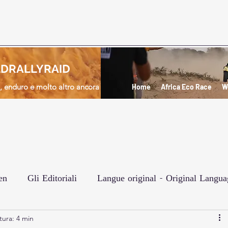
DRALLYRAID
d, enduro e molto altro ancora
Home
Africa Eco Race
W
en
Gli Editoriali
Langue original - Original Langua
tura: 4 min
e