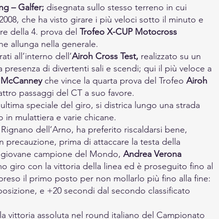
g – Galfer; 
disegnata sullo stesso terreno in cui 
08, che ha visto girare i più veloci sotto il minuto e 
e della 4. prova del 
Trofeo X-CUP Motocross 
che allunga nella generale.
ati all’interno dell’
Airoh Cross Test, 
realizzato su un 
presenza di divertenti sali e scendi; qui il più veloce a 
l McCanney 
che vince la quarta prova del Trofeo 
Airoh 
attro passaggi del CT a suo favore.
ultima speciale del giro, si districa lungo una strada 
in mulattiera e varie chicane.
di Rignano dell’Arno, ha preferito riscaldarsi bene, 
 precauzione, prima di attaccare la testa della 
del giovane campione del Mondo, 
Andrea Verona
o giro con la vittoria della linea ed è proseguito fino al 
 preso il primo posto per non mollarlo più fino alla fine: 
isposizione, e +20 secondi dal secondo classificato 
la vittoria assoluta nel round italiano del Campionato 