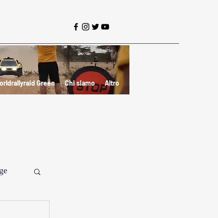
orldrallyraid Green
Chi siamo
Altro
ge