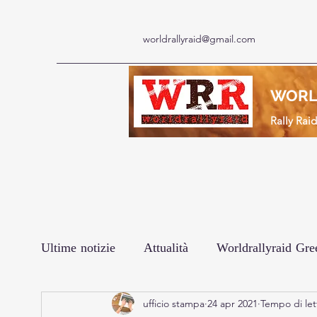
worldrallyraid@gmail.com
WORL
Rally Rai
Ultime notizie
Attualità
Worldrallyraid Gre
ufficio stampa
24 apr 2021
Tempo di let
Le interviste
Prodotto
Africa Eco Rac