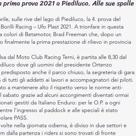
 prima prova 2021 a Piediluco. Alle sue spalle
le, sulle rive del lago di Piediluco, la 4. prova del 
orilli Racing – Ufo Plast 2021. A trionfare in questa 
rta colori di Betamotor, Brad Freeman che, dopo un 
to finalmente la prima prestazione di rilievo in provincia 
sa dal Moto Club Racing Terni, è partita alle 8,30 dal 
ediluco dove gli uomini del presidente Ortenzo 
 predisposto anche il parco chiuso, la segreteria di gara 
a di tutti gli addetti ai lavori e accompagnatori dei piloti.
to a mantenere alto il rispetto verso le norme anti-
 il sabato grazie ad alcuni accorgimenti diventati ormai 
nati gestiti da Italiano Enduro: per le O.P. a ogni 
ntre l’ingresso al paddock e alle speciali è stato 
golare PASS.
volte nella giornata odierna, è diviso in due settori e 
 dalla partenza i riders si sono trovati di fronte 