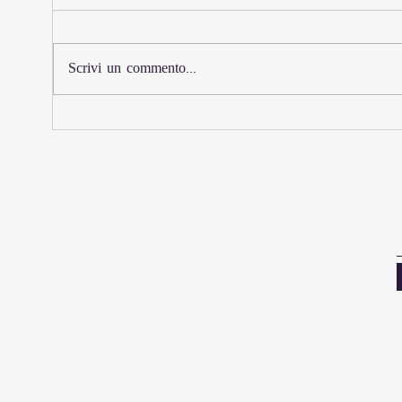
Scrivi un commento...
Iscrizioni aperte per il
Afri
Sardegna Rally Raid 2026: il
Days:
nord dell'isola lo scenario
rinno
della 2. edizione