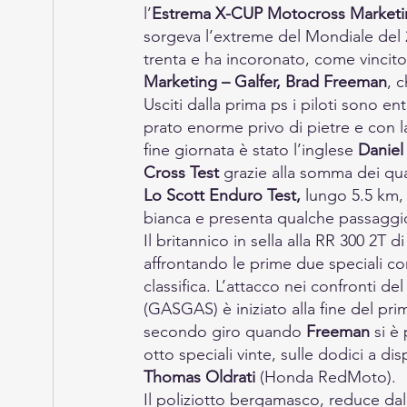
l’
Estrema X-CUP Motocross Marketin
sorgeva l’extreme del Mondiale del 20
trenta e ha incoronato, come vincitor
Marketing – Galfer, Brad Freeman
, 
Usciti dalla prima ps i piloti sono entr
prato enorme privo di pietre e con la 
fine giornata è stato l’inglese 
Danie
Cross Test 
grazie alla somma dei qu
Lo Scott Enduro Test, 
lungo 5.5 km, 
bianca e presenta qualche passaggio 
Il britannico in sella alla RR 300 2T 
affrontando le prime due speciali con
classifica. L’attacco nei confronti 
(GASGAS) è iniziato alla fine del prim
secondo giro quando 
Freeman
 si è
otto speciali vinte, sulle dodici a d
Thomas Oldrati
 (Honda RedMoto).
Il poliziotto bergamasco, reduce dal