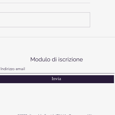
ca Eco Race e Roma Moto
LA BATTAGLIA SUL 
 la collaborazione si
ROSA. LA FESTA, LA
va anche per il 2026
PREMIAZIONE E IL 
Modulo di iscrizione
A CASA
Invia