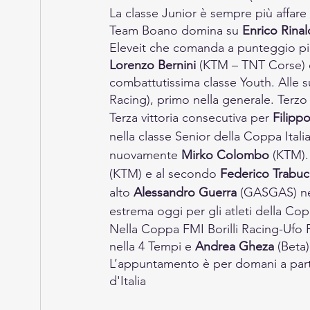
La classe Junior è sempre più affare 
Team Boano domina su 
Enrico Rinal
Eleveit che comanda a punteggio pie
Lorenzo Bernini
 (KTM – TNT Corse) è 
combattutissima classe Youth. Alle su
Racing), primo nella generale. Terzo
Terza vittoria consecutiva per 
Filipp
nella classe Senior della Coppa Italia
nuovamente 
Mirko Colombo
 (KTM).
(KTM) e al secondo 
Federico Trabu
alto 
Alessandro Guerra
 (GASGAS) ne
estrema oggi per gli atleti della Co
Nella Coppa FMI Borilli Racing-Ufo P
nella 4 Tempi e 
Andrea Gheza
 (Beta
L’appuntamento è per domani a partir
d'Italia