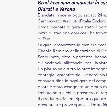
Brad Freeman conquista la sua
Oldrati e Verona
È andata in scena oggi, sabato 24 apri
Campionato Assoluti d’Italia Enduro B
prima giornata di gara è stato il po
inizio di stagione così così, ha trova
di Terni.
La gara, organizzata in maniera eccel
Circolo Remiero della frazione di Pi
Sanguinato, oltre la partenza, hanno
e il paddock, allietando, così, la vist
Un plauso va a tutto lo staff impegna
contagio, garantite sia il venerdì sia
consuetudine in ogni gara dei campio
pilota è stato assegnato un orario me
limitato solo a chi in possesso di re
Il giro lungo 45 km, ripetuto quattro 
presenta tre prove speciali. Dopo 5km