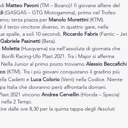
di 
Matteo Pavoni
 (TM – Boano)! Il giovane alfiere del 
di
 (GASGAS – GTG Motogamma), primo nel Trofeo 
no; terza piazza per 
Manolo Morettini
 (KTM).
il terzo vincitore diverso, in quattro gare, nella 
e spalle, a soli 10 secondi, 
Riccardo Fabris
 (Fantic – Jet
 
Gabriele Pasinetti
 (Beta).
o Moletta
 (Husqvarna) sia nell’assoluta di giornata che 
 Borilli Racing-Ufo Plast 2021. Tra i Major si afferma 
 Nella Junior al primo posto troviamo 
Alessio Beccafichi 
cco
 (KTM). Tra i più giovani conquistano il gradino più 
lla Cadetti e 
Luca Colorio
 (Vent) nella Codice. Niente 
ppa Italia che dovranno però affrontarla domani.
last 2021 vincono 
Andrea Cervellin
 (Honda – Specia) 
) nella 2 Tempi.
e dalle ore 8,30 per la quinta tappa degli Assoluti 