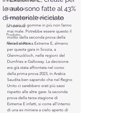
Worldrallyraid Green
le auto sono fatte al 43%
Gli Editoriali
di materiale riciclato
Langue original - Original Language
Un paio di gomme in più non fanno 
Le interviste
mai male. Potrebbe essere questo il 
Prodotto
motto della seconda prova della 
Africa Eco Race
Series elettrica Extreme E, almeno 
per questa gara in Scozia, a 
Glenmuckloch, nelle regioni del 
Dumfries e Galloway. La decisione 
era già stata affrontata nel corso 
della prima prova 2023, in Arabia 
Saudita ben sapendo che nel Regno 
Unito ci sarebbero srati più sassi 
rispetto alle altre gare: la seconda 
prova della terza stagione di 
Extreme E infatti, si corre all'interno 
di una ex miniera a cielo aperto di 