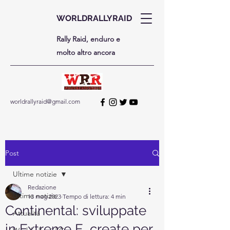
WORLDRALLYRAID
Rally Raid, enduro e
molto altro ancora
worldrallyraid@gmail.com
Post
Ultime notizie
Redazione
Ultime notizie
13 mag 2023
Tempo di lettura: 4 min
Continental: sviluppate
Attualità
in Extreme E, create per