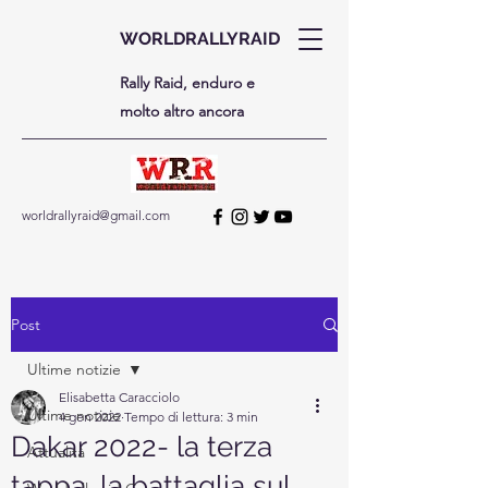
WORLDRALLYRAID
Rally Raid, enduro e
molto altro ancora
worldrallyraid@gmail.com
Post
Ultime notizie
Elisabetta Caracciolo
Ultime notizie
4 gen 2022
Tempo di lettura: 3 min
Dakar 2022- la terza
Attualità
tappa, la battaglia sul