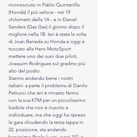
riconosciuto in Pablo Quintanilla 
(Honda) il più veloce - nei 19 
chilometri della 1A - e in Daniel 
Sanders (Gas Gas) il giorno dopo il 
migliore nella 1B. Ieri è stata la volta 
di Joan Barreda su Honda e oggi è 
toccato alla Hero MotoSport 
mettere uno dei suoi due piloti, 
Joaquim Rodrigues sul gradino più 
alto del podio.
Stanno andando bene i nostri 
italiani: a parte il problema di Danilo 
Petrucci che ieri è rimasto fermo 
con la sua KTM per un piccolissimo 
fusibile che non è riuscito a 
individuare, ma che oggi ha ripreso 
la gara chiudendo la terza tappa in 
22. posizione, sta andando 
benissimo Paolo Lucci, oggi 31°, e 