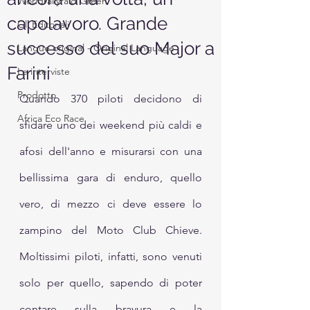
Worldrallyraid Green
capolavoro. Grande
Gli Editoriali
successo del suo Major a
Langue original - Original Language
Farini
Le interviste
Prodotto
Quando 370 piloti decidono di 
Africa Eco Race
sfidare uno dei weekend più caldi e 
afosi dell'anno e misurarsi con una 
bellissima gara di enduro, quello 
vero, di mezzo ci deve essere lo 
zampino del Moto Club Chieve. 
Moltissimi piloti, infatti, sono venuti 
solo per quello, sapendo di poter 
contare sulla bravura e la 