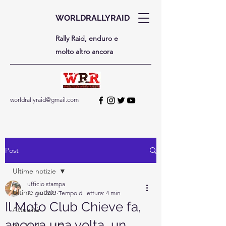
WORLDRALLYRAID
Rally Raid, enduro e
molto altro ancora
worldrallyraid@gmail.com
Post
Ultime notizie
ufficio stampa
Ultime notizie
21 giu 2021
Tempo di lettura: 4 min
Il Moto Club Chieve fa,
Attualità
ancora una volta, un