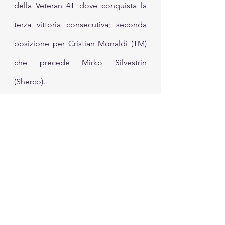
della Veteran 4T dove conquista la 
terza vittoria consecutiva; seconda 
posizione per Cristian Monaldi (TM) 
che precede Mirko Silvestrin 
(Sherco).
Danilo Plando (Husqvarna) sale sul 
gradino più alto del podio della 
Superveteran 2T prevalendo su 
Stefan Schrock (GASGAS) e Ubaldo 
Mastropietro (KTM), mentre a 
imporsi nella Superveteran 4T è 
nuovamente Fabrizio Hriaz 