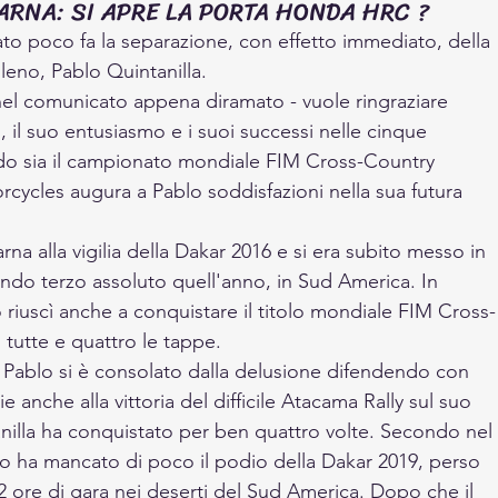
ARNA: SI APRE LA PORTA HONDA HRC ?
 poco fa la separazione, con effetto immediato, della 
ileno, Pablo Quintanilla. 
nel comunicato appena diramato - vuole ringraziare 
 il suo entusiasmo e i suoi successi nelle cinque 
ndo sia il campionato mondiale FIM Cross-Country 
rcycles augura a Pablo soddisfazioni nella sua futura 
na alla vigilia della Dakar 2016 e si era subito messo in 
do terzo assoluto quell'anno, in Sud America. In 
no riuscì anche a conquistare il titolo mondiale FIM Cross-
 tutte e quattro le tappe.
7, Pablo si è consolato dalla delusione difendendo con 
e anche alla vittoria del difficile Atacama Rally sul suo 
nilla ha conquistato per ben quattro volte. Secondo nel 
o ha mancato di poco il podio della Dakar 2019, perso 
 42 ore di gara nei deserti del Sud America. Dopo che il 