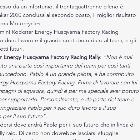
so da un infortunio, il trentaquattrenne cileno è 
kar 2020 conclusa al secondo posto, il miglior risultato 
arna Motorcycles. 
omini Rockstar Energy Husqvarna Factory Racing 
o duro lavoro e il grande contributo dato al team, e gli 
ti futuri.
 Energy Husqvarna Factory Racing Rally:
“Non è mai 
tato una parte così importante del team per così tanti 
succedono. Pablo è un grande pilota, e ha contribuito 
gy Husqvarna Factory Racing. Prima di lavorare con lui 
agni di squadra, quindi è per me speciale aver potuto
 per supportarlo. Personalmente, e da parte del team e 
ringraziare Pablo per il suo duro lavoro e il suo 
 per il suo futuro".
rsi dove andrà Pablo per il suo futuro che in linea di 
y raid. Di certo non dovrebbe lasciarsi sfuggire 