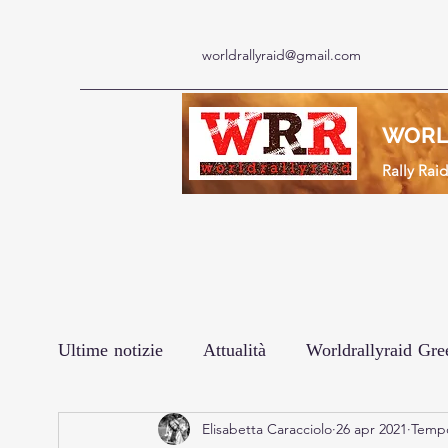
worldrallyraid@gmail.com
WORL
Rally Rai
Ultime notizie
Attualità
Worldrallyraid Gre
Elisabetta Caracciolo
26 apr 2021
Tempo
Le interviste
Prodotto
Africa Eco Rac