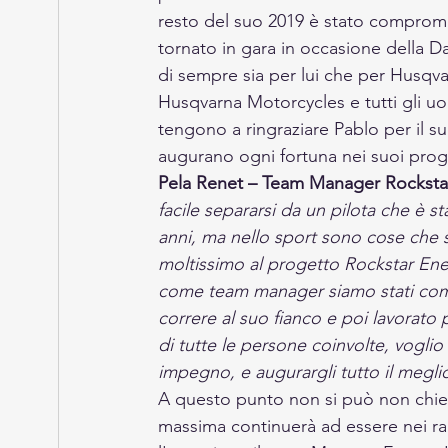
resto del suo 2019 è stato compromes
tornato in gara in occasione della Da
di sempre sia per lui che per Husqv
Husqvarna Motorcycles e tutti gli u
tengono a ringraziare Pablo per il su
augurano ogni fortuna nei suoi proget
Pela Renet – Team Manager Rockstar
facile separarsi da un pilota che è s
anni, ma nello sport sono cose che 
moltissimo al progetto Rockstar Ener
come team manager siamo stati comp
correre al suo fianco e poi lavorato
di tutte le persone coinvolte, voglio 
impegno, e augurargli tutto il meglio
A questo punto non si può non chiede
massima continuerà ad essere nei rall