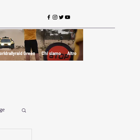
orldrallyraid Green
Chi siamo
Altro
ge