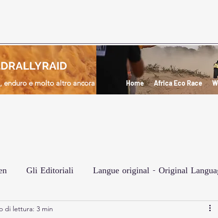
DRALLYRAID
d, enduro e molto altro ancora
Home
Africa Eco Race
W
en
Gli Editoriali
Langue original - Original Langua
 di lettura: 3 min
e