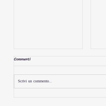
Commenti
Scrivi un commento...
Iscrizioni aperte per il
Afri
Sardegna Rally Raid 2026: il
Days: