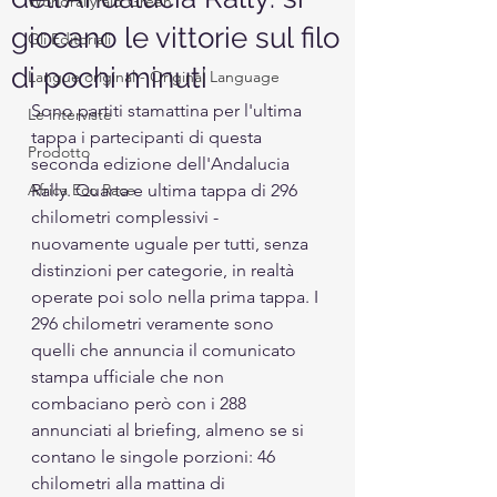
Worldrallyraid Green
giocano le vittorie sul filo
Gli Editoriali
di pochi minuti
Langue original - Original Language
Sono partiti stamattina per l'ultima 
Le interviste
tappa i partecipanti di questa 
Prodotto
seconda edizione dell'Andalucia 
Africa Eco Race
Rally. Quarta e ultima tappa di 296 
chilometri complessivi - 
nuovamente uguale per tutti, senza 
distinzioni per categorie, in realtà 
operate poi solo nella prima tappa. I 
296 chilometri veramente sono 
quelli che annuncia il comunicato 
stampa ufficiale che non 
combaciano però con i 288 
annunciati al briefing, almeno se si 
contano le singole porzioni: 46 
chilometri alla mattina di 