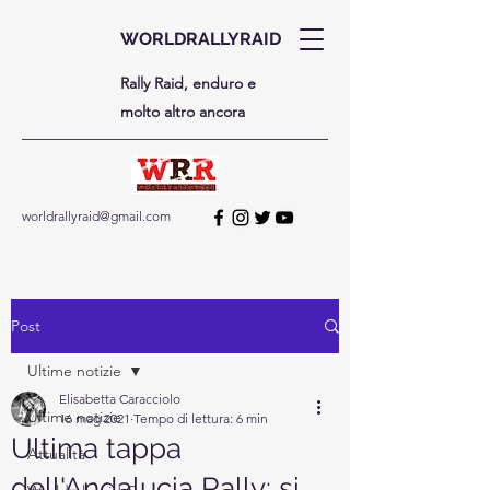
WORLDRALLYRAID
Rally Raid, enduro e
molto altro ancora
worldrallyraid@gmail.com
Post
Ultime notizie
Elisabetta Caracciolo
Ultime notizie
16 mag 2021
Tempo di lettura: 6 min
Ultima tappa
Attualità
dell'Andalucia Rally: si