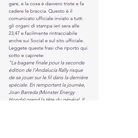
gare, e la cosa è davvero triste e fa 
cadere le braccia. Questo è il 
comunicato ufficiale inviato a tutti 
gli organi di stampa ieri sera alle 
23,47 e facilmente rintracciabile 
anche sui Social e sul sito ufficiale. 
Leggete queste frasi che riporto qui 
sotto e capirete:
"La bagarre finale pour la seconde 
édition de l’Andalucía Rally risque 
de se jouer sur le fil dans la dernière 
spéciale. En remportant la journée, 
Joan Barreda (Monster Energy 
Honda) prend la tête du général. Il 
ouvrira la spéciale de demain. Trois 
minutes derrière lui, Joaquim 
Rodrigues s’élancera à son tour. 
Pour Santolino en troisième 
position, il s’agira de partir à la 