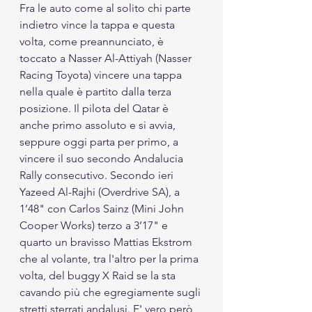
Fra le auto come al solito chi parte 
indietro vince la tappa e questa 
volta, come preannunciato, è 
toccato a Nasser Al-Attiyah (Nasser 
Racing Toyota) vincere una tappa 
nella quale è partito dalla terza 
posizione. Il pilota del Qatar è 
anche primo assoluto e si avvia, 
seppure oggi parta per primo, a 
vincere il suo secondo Andalucia 
Rally consecutivo. Secondo ieri 
Yazeed Al-Rajhi (Overdrive SA), a 
1’48" con Carlos Sainz (Mini John 
Cooper Works) terzo a 3’17" e 
quarto un bravisso Mattias Ekstrom 
che al volante, tra l'altro per la prima 
volta, del buggy X Raid se la sta 
cavando più che egregiamente sugli 
stretti sterrati andalusi. E' vero però, 