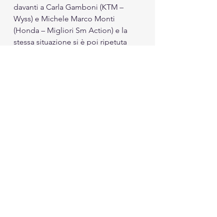
davanti a Carla Gamboni (KTM – 
Wyss) e Michele Marco Monti 
(Honda – Migliori Sm Action) e la 
stessa situazione si è poi ripetuta 
domenica con Eddy Ghizzo punto 
di riferimento della Sport, davanti a 
Gamboni e Monti.
Nonostante le grandi difficoltà 
provocate dall’emergenza sanitaria 
in corso, il moto club Rosolina Mare, 
la Federazione motociclistica 
italiana e FXAction Group sono 
riusciti, con un grosso sforzo 
organizzativo, ad allestire un evento 
il cui eccellente livello è stato 
riconosciuto da tutti. Con 
l’entusiasmo per questa due giorni 
ben riuscita, gli Internazionali d’Italia 
Eicma Supermarecross danno 