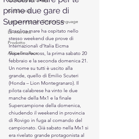
Worldrallyraid Green
prime due gare di
Gli Editoriali
Supermarecross
Langue original - Original Language
Rosolina mare ha ospitato nello 
Le interviste
stesso weekend due prove di 
Prodotto
Internazionali d’Italia Eicma 
Africa Eco Race
Supermarecross, la prima sabato 20 
febbraio e la seconda domenica 21. 
Un nome su tutti è uscito alla 
grande, quello di Emilio Scuteri 
(Honda – Lion Montegranaro). Il 
pilota calabrese ha vinto le due 
manche della Mx1 e la finale 
Supercampione della domenica, 
chiudendo il weekend in provincia 
di Rovigo in fuga al comando del 
campionato. Già sabato nella Mx1 si 
era rivelato grande protagonista al 