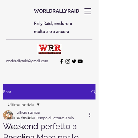
WORLDRALLYRAID
Rally Raid, enduro e
molto altro ancora
worldrallyraid@gmail.com
Post
Ultime notizie
ufficio stampa
Ultime notizie
22 feb 2021
Tempo di lettura: 3 min
Weekend perfetto a
Attualità
Rosolina Mare per le