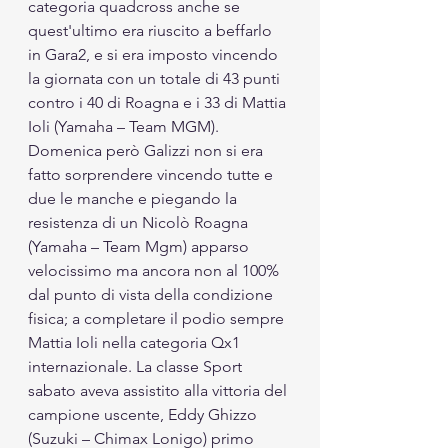
categoria quadcross anche se 
quest'ultimo era riuscito a beffarlo 
in Gara2, e si era imposto vincendo 
la giornata con un totale di 43 punti 
contro i 40 di Roagna e i 33 di Mattia 
Ioli (Yamaha – Team MGM). 
Domenica però Galizzi non si era 
fatto sorprendere vincendo tutte e 
due le manche e piegando la 
resistenza di un Nicolò Roagna 
(Yamaha – Team Mgm) apparso 
velocissimo ma ancora non al 100% 
dal punto di vista della condizione 
fisica; a completare il podio sempre 
Mattia Ioli nella categoria Qx1 
internazionale. La classe Sport 
sabato aveva assistito alla vittoria del 
campione uscente, Eddy Ghizzo 
(Suzuki – Chimax Lonigo) primo 