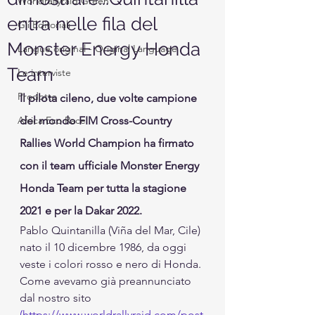
Worldrallyraid Green
entra nelle fila del
Gli Editoriali
Monster Energy Honda
Langue original - Original Language
Team
Le interviste
Prodotto
Il pilota cileno, due volte campione 
Africa Eco Race
del mondo FIM Cross-Country 
Rallies World Champion ha firmato 
con il team ufficiale Monster Energy 
Honda Team per tutta la stagione 
2021 e per la Dakar 2022. 
Pablo Quintanilla (Viña del Mar, Cile) 
nato il 10 dicembre 1986, da oggi 
veste i colori rosso e nero di Honda. 
Come avevamo già preannunciato 
dal nostro sito 
(https://www.worldrallyraid.com/post