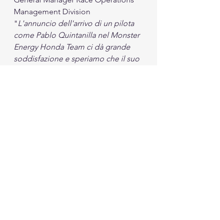
Management Division
"
L'annuncio dell'arrivo di un pilota 
come Pablo Quintanilla nel Monster 
Energy Honda Team ci dà grande 
soddisfazione e speriamo che il suo 
lavoro porti presto grandi risultati. 
Abbiamo piena fiducia nella sua 
esperienza, il lavoro e la volontà di 
vincere che ha dimostrato negli 
ultimi anni saranno molto positivi 
per il team e contribuiranno a farci 
raggiungere ancora più vittorie, 
come quelle delle ultime due 
edizioni della Dakar. Benvenuto 
Pablo!". 
Attualità