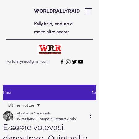
WORLDRALLYRAID
Rally Raid, enduro e
molto altro ancora
worldrallyraid@gmail.com
Post
Ultime notizie
Elisabetta Caracciolo
Ultime notizie
10 mag 2021
Tempo di lettura: 2 min
E come volevasi
Attualità
dimostrare...Quintanilla