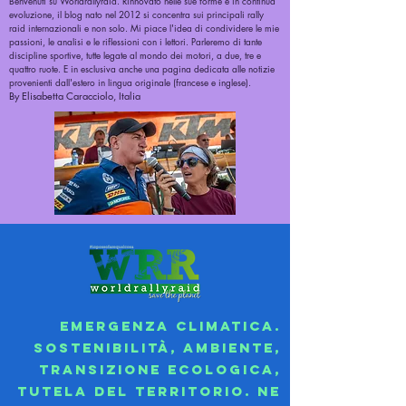
Benvenuti su Worldrallyraid. Rinnovato nelle sue forme e in continua
evoluzione, il blog nato nel 2012 si concentra sui principali rally
raid internazionali e non solo. Mi piace l'idea di condividere le mie
passioni, le analisi e le riflessioni con i lettori. Parleremo di tante
discipline sportive, tutte legate al mondo dei motori, a due, tre e
quattro ruote. E in esclusiva anche una pagina dedicata alle notizie
provenienti dall'estero in lingua originale (francese e inglese).
By Elisabetta Caracciolo, Italia
Emergenza climatica.
Sostenibilità, ambiente,
transizione ecologica,
tutela del territorio. Ne