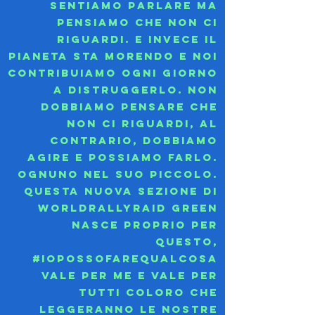
sentiamo parlare ma
pensiamo che non ci
riguardi. E invece il
pianeta sta morendo e noi
contribuiamo ogni giorno
a distruggerlo. Non
dobbiamo pensare che
non ci riguardi, al
contrario, dobbiamo
agire e possiamo farlo.
Ognuno nel suo piccolo.
Questa nuova sezione di
Worldrallyraid Green
nasce proprio per
questo,
#iopossofarequalcosa
vale per me e vale per
tutti coloro che
leggeranno le nostre