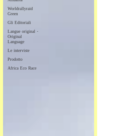
Attualità
Worldrallyraid
Green
Gli Editoriali
Langue original -
Original
Language
Le interviste
Prodotto
Africa Eco Race